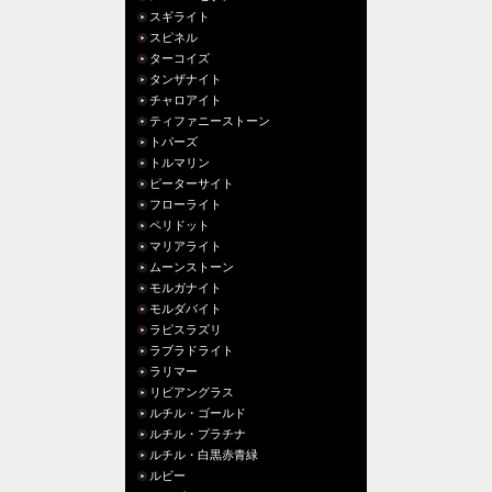
スギライト
スピネル
ターコイズ
タンザナイト
チャロアイト
ティファニーストーン
トパーズ
トルマリン
ピーターサイト
フローライト
ペリドット
マリアライト
ムーンストーン
モルガナイト
モルダバイト
ラピスラズリ
ラブラドライト
ラリマー
リビアングラス
ルチル・ゴールド
ルチル・プラチナ
ルチル・白黒赤青緑
ルビー