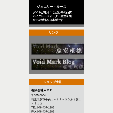
ジュエリー・ルース
ダイヤが違う！こだわりの品質
ハイグレードオーダー受注可能
全ての製品が日本製です
リンク
ショップ情報
有限会社ＡＭＦ
〒335-0004
埼玉県蕨市中央１－１７－３０ルネ蕨１
－３１２
TEL.048-437-1906
FAX.048-437-1906