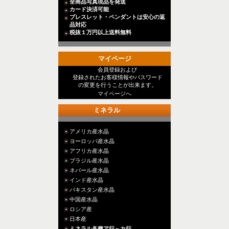
全商品写真現品を発送
カード決済可能
ブレスレット・ペンダントは安心の返
品対応
税抜１万円以上送料無料
マイページ
会員登録および
登録されたお客様情報やパスワード
の変更を行うことが出来ます。
マイページへ
ミネラル
アメリカ産水晶
ヨーロッパ産水晶
アフリカ産水晶
ブラジル産水晶
ネパール産水晶
インド産水晶
パキスタン産水晶
中国産水晶
ロシア産
日本産
ミネラル各種ア行～カ行