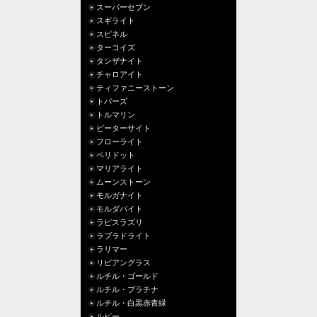
スーパーセブン
スギライト
スピネル
ターコイズ
タンザナイト
チャロアイト
ティファニーストーン
トパーズ
トルマリン
ピーターサイト
フローライト
ペリドット
マリアライト
ムーンストーン
モルガナイト
モルダバイト
ラピスラズリ
ラブラドライト
ラリマー
リビアングラス
ルチル・ゴールド
ルチル・プラチナ
ルチル・白黒赤青緑
ルビー