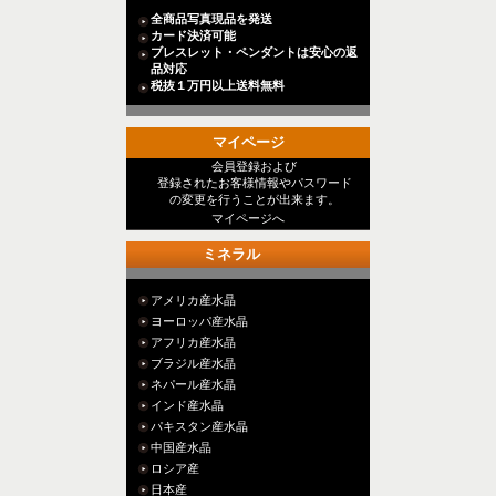
全商品写真現品を発送
カード決済可能
ブレスレット・ペンダントは安心の返
品対応
税抜１万円以上送料無料
マイページ
会員登録および
登録されたお客様情報やパスワード
の変更を行うことが出来ます。
マイページへ
ミネラル
アメリカ産水晶
ヨーロッパ産水晶
アフリカ産水晶
ブラジル産水晶
ネパール産水晶
インド産水晶
パキスタン産水晶
中国産水晶
ロシア産
日本産