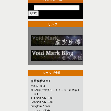
リンク
ショップ情報
有限会社ＡＭＦ
〒335-0004
埼玉県蕨市中央１－１７－３０ルネ蕨１
－３１２
TEL.048-437-1906
FAX.048-437-1906
amf@amf7.com
→ショップ案内