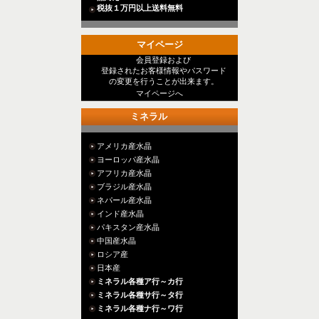
税抜１万円以上送料無料
マイページ
会員登録および
登録されたお客様情報やパスワード
の変更を行うことが出来ます。
マイページへ
ミネラル
アメリカ産水晶
ヨーロッパ産水晶
アフリカ産水晶
ブラジル産水晶
ネパール産水晶
インド産水晶
パキスタン産水晶
中国産水晶
ロシア産
日本産
ミネラル各種ア行～カ行
ミネラル各種サ行～タ行
ミネラル各種ナ行～ワ行