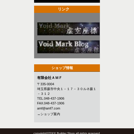
リンク
ショップ情報
有限会社ＡＭＦ
〒335-0004
埼玉県蕨市中央１－１７－３０ルネ蕨１
－３１２
TEL.048-437-1906
FAX.048-437-1906
amf@amf7.com
→ショップ案内
copyright©20XX Builder Shop all rights reserved.