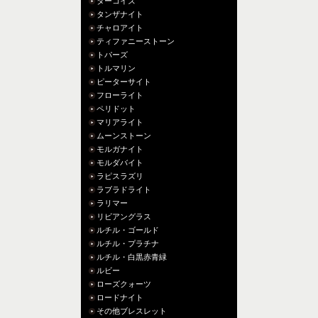
ターコイズ
タンザナイト
チャロアイト
ティファニーストーン
トパーズ
トルマリン
ピーターサイト
フローライト
ペリドット
マリアライト
ムーンストーン
モルガナイト
モルダバイト
ラピスラズリ
ラブラドライト
ラリマー
リビアングラス
ルチル・ゴールド
ルチル・プラチナ
ルチル・白黒赤青緑
ルビー
ローズクォーツ
ロードナイト
その他ブレスレット