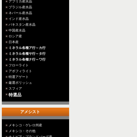
アフリカ産水晶
ブラジル産水晶
ネパール産水晶
インド産水晶
パキスタン産水晶
中国産水晶
ロシア産
日本産
ミネラル各種ア行～カ行
ミネラル各種サ行～タ行
ミネラル各種ナ行～ワ行
フローライト
アポフィライト
特選アゲート
厳選ポリッシュ
スフィア
特選品
アメシスト
メキシコ・ゲレロ州産
メキシコ・その他
ナミビア・ブランドバーグ産