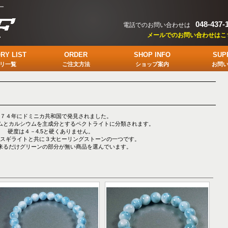
ー
048-437-
電話でのお問い合わせは
メールでのお問い合わせはこ
RY LIST
ORDER
SHOP INFO
SUP
リ一覧
ご注文方法
ショップ案内
お問
７４年にドミニカ共和国で発見されました。
ムとカルシウムを主成分とするペクトライトに分類されます。
硬度は４－4.5と硬くありません。
スギライトと共に３大ヒーリングストーンの一つです。
来るだけグリーンの部分が無い商品を選んでいます。