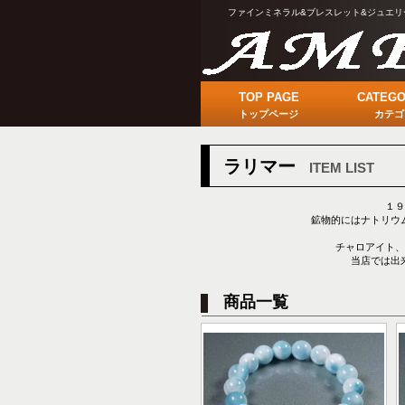
ファインミネラル&ブレスレット&ジュエリ
TOP PAGE
CATEGO
トップページ
カテゴ
ラリマー
ITEM LIST
１９
鉱物的にはナトリウ
チャロアイト、
当店では出
商品一覧