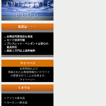
当店は・・・
全商品写真現品を発送
カード決済可能
ブレスレット・ペンダントは安心の
返品対応
税抜１万円以上送料無料
マイページ
会員登録および
登録されたお客様情報やパスワード
の変更を行うことが出来ます。
マイページへ
ミネラル
アメリカ産水晶
ヨーロッパ産水晶