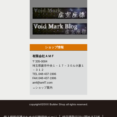
ショップ情報
有限会社ＡＭＦ
〒335-0004
埼玉県蕨市中央１－１７－３０ルネ蕨１
－３１２
TEL.048-437-1906
FAX.048-437-1906
amf@amf7.com
→ショップ案内
copyright©20XX Builder Shop all rights reserved.
個人情報保護のための行動指針ページ
特定商取引法に関する記述