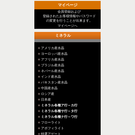
マイページ
会員登録および
登録されたお客様情報やパスワード
の変更を行うことが出来ます。
マイページへ
ミネラル
アメリカ産水晶
ヨーロッパ産水晶
アフリカ産水晶
ブラジル産水晶
ネパール産水晶
インド産水晶
パキスタン産水晶
中国産水晶
ロシア産
日本産
ミネラル各種ア行～カ行
ミネラル各種サ行～タ行
ミネラル各種ナ行～ワ行
フローライト
アポフィライト
特選アゲート