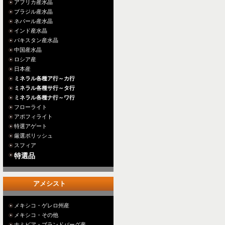
アフリカ産水晶
ブラジル産水晶
ネパール産水晶
インド産水晶
パキスタン産水晶
中国産水晶
ロシア産
日本産
ミネラル各種ア行～カ行
ミネラル各種サ行～タ行
ミネラル各種ナ行～ワ行
フローライト
アポフィライト
特選アゲート
厳選ポリッシュ
スフィア
特選品
アメシスト
メキシコ・ゲレロ州産
メキシコ・その他
ナミビア・ブランドバーグ産