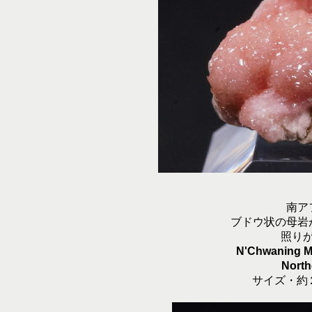
南ア
ブドウ状の母岩
照り
N'Chwaning Mi
North
サイズ・約