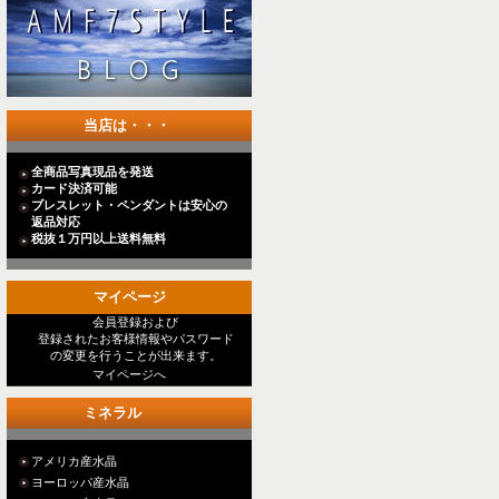
当店は・・・
全商品写真現品を発送
カード決済可能
ブレスレット・ペンダントは安心の
返品対応
税抜１万円以上送料無料
マイページ
会員登録および
登録されたお客様情報やパスワード
の変更を行うことが出来ます。
マイページへ
ミネラル
アメリカ産水晶
ヨーロッパ産水晶