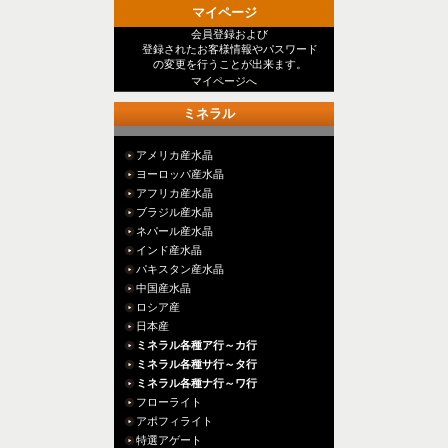
マイページ
会員登録および
登録されたお客様情報やパスワード
の変更を行うことが出来ます。
マイページへ
ミネラル
アメリカ産水晶
ヨーロッパ産水晶
アフリカ産水晶
ブラジル産水晶
ネパール産水晶
インド産水晶
パキスタン産水晶
中国産水晶
ロシア産
日本産
ミネラル各種ア行～カ行
ミネラル各種サ行～タ行
ミネラル各種ナ行～ワ行
フローライト
アポフィライト
特選アゲート