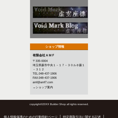
ショップ情報
有限会社ＡＭＦ
〒335-0004
埼玉県蕨市中央１－１７－３０ルネ蕨１
－３１２
TEL.048-437-1906
FAX.048-437-1906
amf@amf7.com
→ショップ案内
copyright©20XX Builder Shop all rights reserved.
個人情報保護のための行動指針ページ
特定商取引法に関する記述