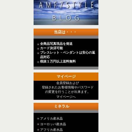
当店は・・・
全商品写真現品を発送
カード決済可能
ブレスレット・ペンダントは安心の返
品対応
税抜１万円以上送料無料
マイページ
会員登録および
登録されたお客様情報やパスワード
の変更を行うことが出来ます。
マイページへ
ミネラル
アメリカ産水晶
ヨーロッパ産水晶
アフリカ産水晶