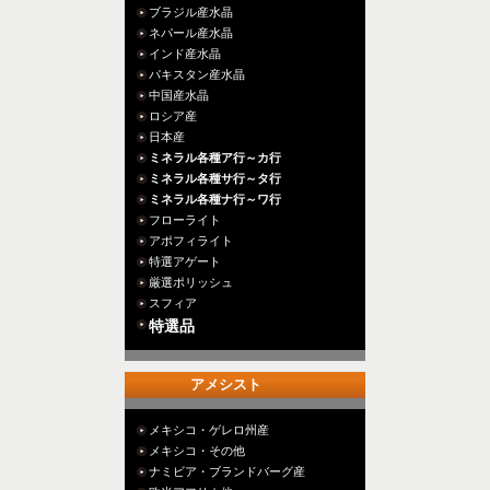
ブラジル産水晶
ネパール産水晶
インド産水晶
パキスタン産水晶
中国産水晶
ロシア産
日本産
ミネラル各種ア行～カ行
ミネラル各種サ行～タ行
ミネラル各種ナ行～ワ行
フローライト
アポフィライト
特選アゲート
厳選ポリッシュ
スフィア
特選品
アメシスト
メキシコ・ゲレロ州産
メキシコ・その他
ナミビア・ブランドバーグ産