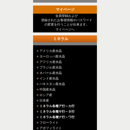
マイページ
会員登録および
登録されたお客様情報やパスワード
の変更を行うことが出来ます。
マイページへ
ミネラル
アメリカ産水晶
ヨーロッパ産水晶
アフリカ産水晶
ブラジル産水晶
ネパール産水晶
インド産水晶
パキスタン産水晶
中国産水晶
ロシア産
日本産
ミネラル各種ア行～カ行
ミネラル各種サ行～タ行
ミネラル各種ナ行～ワ行
フローライト
アポフィライト