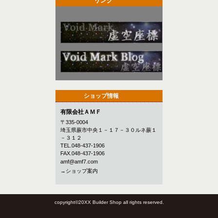
リンク
ショップ情報
有限会社ＡＭＦ
〒335-0004
埼玉県蕨市中央１－１７－３０ルネ蕨１
－３１２
TEL.048-437-1906
FAX.048-437-1906
amf@amf7.com
→ショップ案内
copyright©20XX Builder Shop all rights reserved.