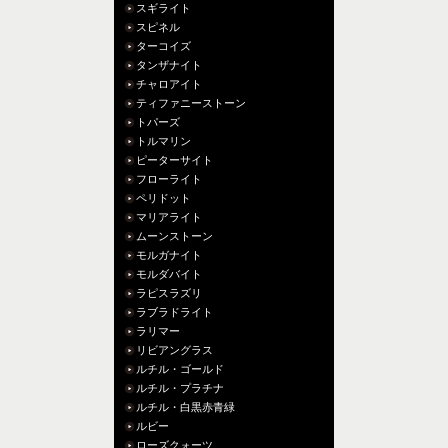
スギライト
スピネル
ターコイズ
タンザナイト
チャロアイト
ティファニーストーン
トパーズ
トルマリン
ピーターサイト
フローライト
ペリドット
マリアライト
ムーンストーン
モルガナイト
モルダバイト
ラピスラズリ
ラブラドライト
ラリマー
リビアングラス
ルチル・ゴールド
ルチル・プラチナ
ルチル・白黒赤青緑
ルビー
ローズクォーツ