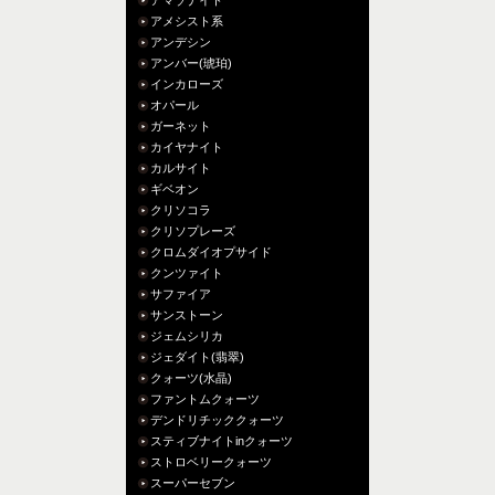
アマゾナイト
アメシスト系
アンデシン
アンバー(琥珀)
インカローズ
オパール
ガーネット
カイヤナイト
カルサイト
ギベオン
クリソコラ
クリソプレーズ
クロムダイオプサイド
クンツァイト
サファイア
サンストーン
ジェムシリカ
ジェダイト(翡翠)
クォーツ(水晶)
ファントムクォーツ
デンドリチッククォーツ
スティブナイトinクォーツ
ストロベリークォーツ
スーパーセブン