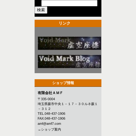
リンク
ショップ情報
有限会社ＡＭＦ
〒335-0004
埼玉県蕨市中央１－１７－３０ルネ蕨１
－３１２
TEL.048-437-1906
FAX.048-437-1906
amf@amf7.com
→ショップ案内