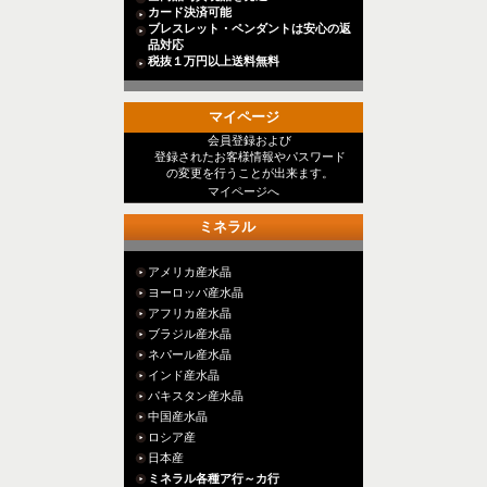
カード決済可能
ブレスレット・ペンダントは安心の返
品対応
税抜１万円以上送料無料
マイページ
会員登録および
登録されたお客様情報やパスワード
の変更を行うことが出来ます。
マイページへ
ミネラル
アメリカ産水晶
ヨーロッパ産水晶
アフリカ産水晶
ブラジル産水晶
ネパール産水晶
インド産水晶
パキスタン産水晶
中国産水晶
ロシア産
日本産
ミネラル各種ア行～カ行