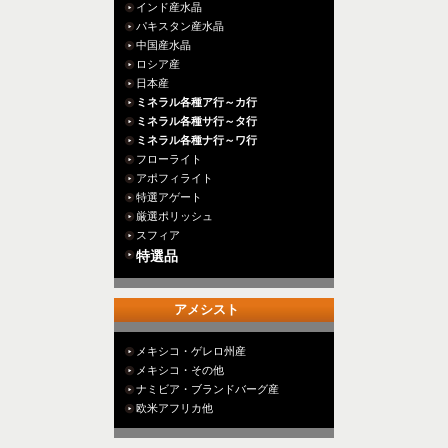
インド産水晶
パキスタン産水晶
中国産水晶
ロシア産
日本産
ミネラル各種ア行～カ行
ミネラル各種サ行～タ行
ミネラル各種ナ行～ワ行
フローライト
アポフィライト
特選アゲート
厳選ポリッシュ
スフィア
特選品
アメシスト
メキシコ・ゲレロ州産
メキシコ・その他
ナミビア・ブランドバーグ産
欧米アフリカ他