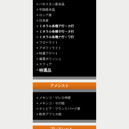
パキスタン産水晶
中国産水晶
ロシア産
日本産
ミネラル各種ア行～カ行
ミネラル各種サ行～タ行
ミネラル各種ナ行～ワ行
フローライト
アポフィライト
特選アゲート
厳選ポリッシュ
スフィア
特選品
アメシスト
メキシコ・ゲレロ州産
メキシコ・その他
ナミビア・ブランドバーグ産
欧米アフリカ他
ブレスレット