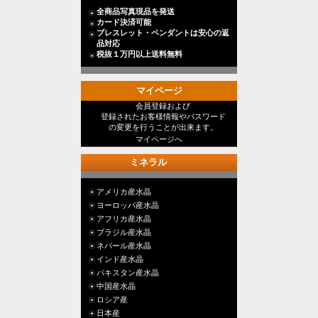
全商品写真現品を発送
カード決済可能
ブレスレット・ペンダントは安心の返
品対応
税抜１万円以上送料無料
マイページ
会員登録および
登録されたお客様情報やパスワード
の変更を行うことが出来ます。
マイページへ
ミネラル
アメリカ産水晶
ヨーロッパ産水晶
アフリカ産水晶
ブラジル産水晶
ネパール産水晶
インド産水晶
パキスタン産水晶
中国産水晶
ロシア産
日本産