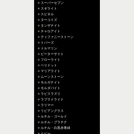
スーパーセブン
スギライト
スピネル
ターコイズ
タンザナイト
チャロアイト
ティファニーストーン
トパーズ
トルマリン
ピーターサイト
フローライト
ペリドット
マリアライト
ムーンストーン
モルガナイト
モルダバイト
ラピスラズリ
ラブラドライト
ラリマー
リビアングラス
ルチル・ゴールド
ルチル・プラチナ
ルチル・白黒赤青緑
ルビー