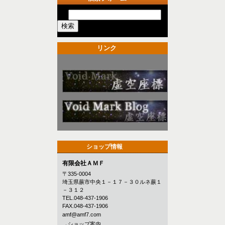
リンク
ショップ情報
有限会社ＡＭＦ
〒335-0004
埼玉県蕨市中央１－１７－３０ルネ蕨１
－３１２
TEL.048-437-1906
FAX.048-437-1906
amf@amf7.com
→ショップ案内