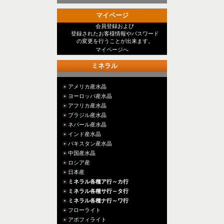
マイページ
会員登録および
登録されたお客様情報やパスワード
の変更を行うことが出来ます。
マイページへ
ミネラル
アメリカ産水晶
ヨーロッパ産水晶
アフリカ産水晶
ブラジル産水晶
ネパール産水晶
インド産水晶
パキスタン産水晶
中国産水晶
ロシア産
日本産
ミネラル各種ア行～カ行
ミネラル各種サ行～タ行
ミネラル各種ナ行～ワ行
フローライト
アポフィライト