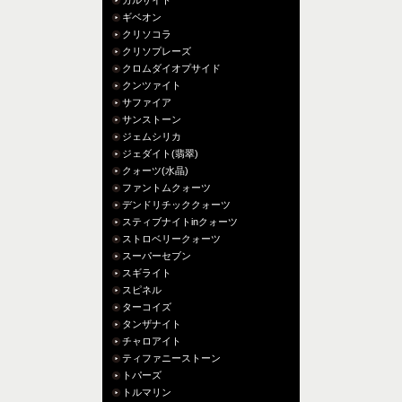
ギベオン
クリソコラ
クリソプレーズ
クロムダイオプサイド
クンツァイト
サファイア
サンストーン
ジェムシリカ
ジェダイト(翡翠)
クォーツ(水晶)
ファントムクォーツ
デンドリチッククォーツ
スティブナイトinクォーツ
ストロベリークォーツ
スーパーセブン
スギライト
スピネル
ターコイズ
タンザナイト
チャロアイト
ティファニーストーン
トパーズ
トルマリン