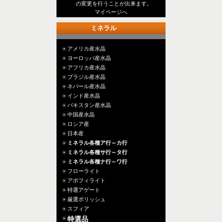
の変更を行うことが出来ます。
マイページへ
ミネラル
アメリカ産水晶
ヨーロッパ産水晶
アフリカ産水晶
ブラジル産水晶
ネパール産水晶
インド産水晶
パキスタン産水晶
中国産水晶
ロシア産
日本産
ミネラル各種ア行～カ行
ミネラル各種サ行～タ行
ミネラル各種ナ行～ワ行
フローライト
アポフィライト
特選アゲート
厳選ポリッシュ
スフィア
特選品