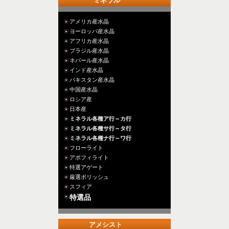
ミネラル
アメリカ産水晶
ヨーロッパ産水晶
アフリカ産水晶
ブラジル産水晶
ネパール産水晶
インド産水晶
パキスタン産水晶
中国産水晶
ロシア産
日本産
ミネラル各種ア行～カ行
ミネラル各種サ行～タ行
ミネラル各種ナ行～ワ行
フローライト
アポフィライト
特選アゲート
厳選ポリッシュ
スフィア
特選品
アメシスト