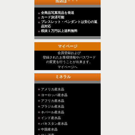
当店は・・・
全商品写真現品を発送
カード決済可能
ブレスレット・ペンダントは安心の返
品対応
税抜１万円以上送料無料
マイページ
会員登録および
登録されたお客様情報やパスワード
の変更を行うことが出来ます。
マイページへ
ミネラル
アメリカ産水晶
ヨーロッパ産水晶
アフリカ産水晶
ブラジル産水晶
ネパール産水晶
インド産水晶
パキスタン産水晶
中国産水晶