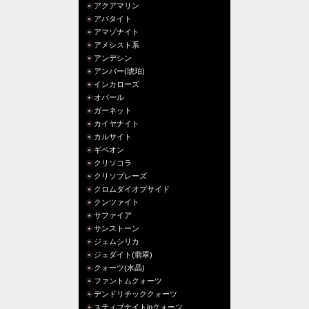
アクアマリン
アパタイト
アマゾナイト
アメシスト系
アンデシン
アンバー(琥珀)
インカローズ
オパール
ガーネット
カイヤナイト
カルサイト
ギベオン
クリソコラ
クリソプレーズ
クロムダイオプサイド
クンツァイト
サファイア
サンストーン
ジェムシリカ
ジェダイト(翡翠)
クォーツ(水晶)
ファントムクォーツ
デンドリチッククォーツ
スティブナイトinクォーツ