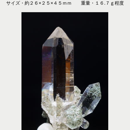
サイズ・約２６×２５×４５ｍｍ 重量・１６.７ｇ程度