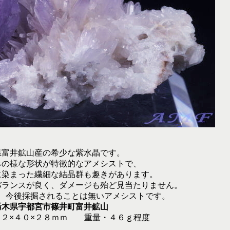
県富井鉱山産の希少な紫水晶です。
みの様な形状が特徴的なアメシストで、
に染まった繊細な結晶群も趣きがあります。
バランスが良く、ダメージも殆ど見当たりません。
、今後採掘されることは無いアメシストです。
栃木県宇都宮市篠井町富井鉱山
６２×４０×２８ｍｍ 重量・４６ｇ程度