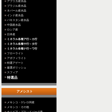
アフリカ産水晶
ブラジル産水晶
ネパール産水晶
インド産水晶
パキスタン産水晶
中国産水晶
ロシア産
日本産
ミネラル各種ア行～カ行
ミネラル各種サ行～タ行
ミネラル各種ナ行～ワ行
フローライト
アポフィライト
特選アゲート
厳選ポリッシュ
スフィア
特選品
アメシスト
メキシコ・ゲレロ州産
メキシコ・その他
ナミビア・ブランドバーグ産