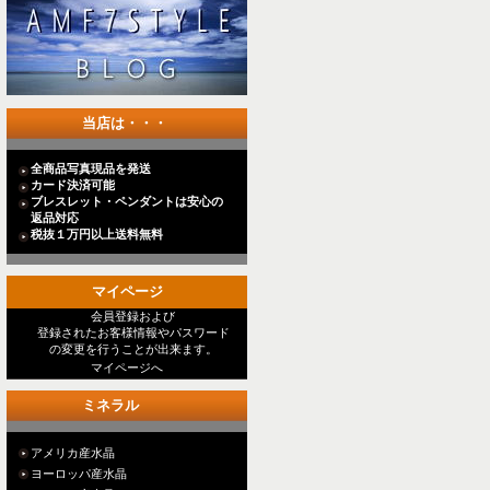
当店は・・・
全商品写真現品を発送
カード決済可能
ブレスレット・ペンダントは安心の
返品対応
税抜１万円以上送料無料
マイページ
会員登録および
登録されたお客様情報やパスワード
の変更を行うことが出来ます。
マイページへ
ミネラル
アメリカ産水晶
ヨーロッパ産水晶