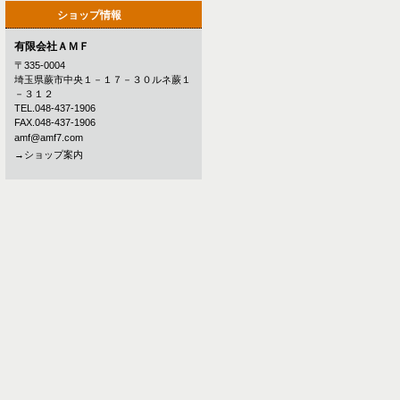
ショップ情報
有限会社ＡＭＦ
〒335-0004
埼玉県蕨市中央１－１７－３０ルネ蕨１
－３１２
TEL.048-437-1906
FAX.048-437-1906
amf@amf7.com
→ショップ案内