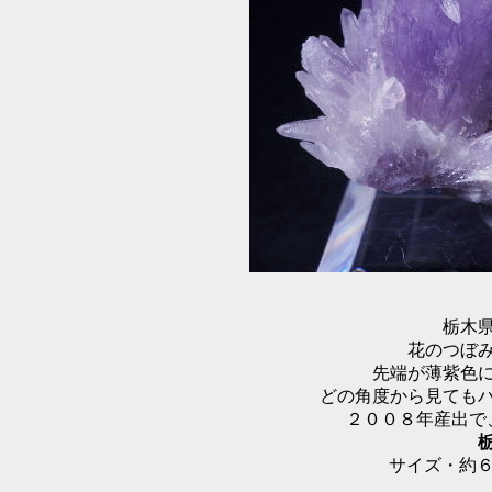
栃木
花のつぼ
先端が薄紫色
どの角度から見ても
２００８年産出で
サイズ・約